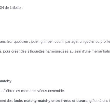
N de Lililotte :
eur quotidien : jouer, grimper, courir, partager un goûter ou profite
s
, pour créer des silhouettes harmonieuses au sein d’une même fratri
-matchy
e : célébrer les moments vécus ensemble.
ement des
looks matchy-matchy entre frères et sœurs
, grâce à des